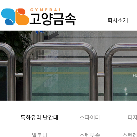
회사소개
H
특화유리 난간대
스파이더
디
발코니
스텐부속
스텐