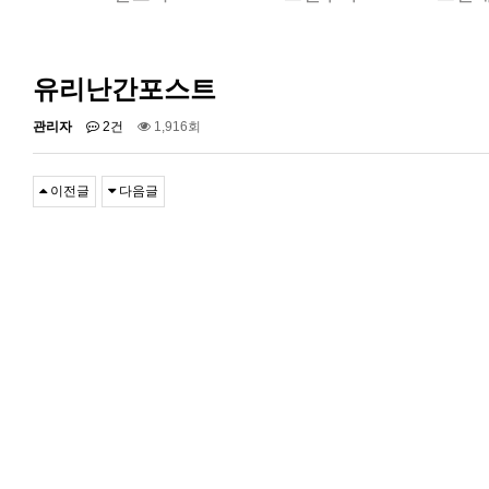
유리난간포스트
관리자
2건
1,916회
이전글
다음글