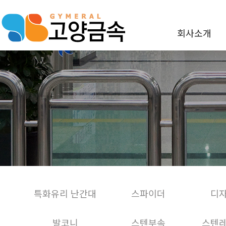
회사소개
특화유리 난간대
스파이더
디
발코니
스텐부속
스텐